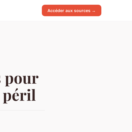
Accéder aux sources →
s pour
 péril