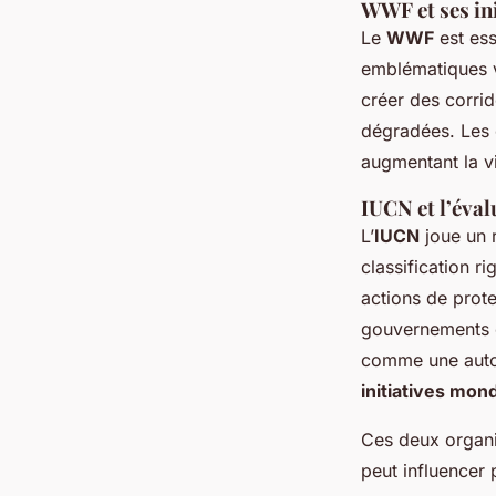
WWF et ses ini
Le
WWF
est ess
emblématiques v
créer des corrid
dégradées. Les 
augmentant la vi
IUCN et l’éval
L’
IUCN
joue un r
classification r
actions de prote
gouvernements et
comme une autori
initiatives mon
Ces deux organi
peut influencer 