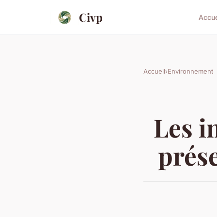
Civp
Accue
Accueil
›
Environnement
Les i
prése