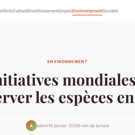
il
Actu
Culture
Divertissement
Emploi
Environnement
Société
ENVIRONNEMENT
nitiatives mondiale
rver les espèces en
admin
18 janvier 2025
6 min de lecture
A