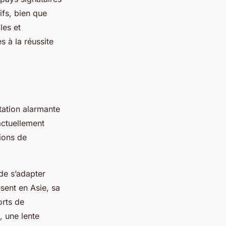
ifs, bien que
les et
s à la réussite
ation alarmante
actuellement
tions de
de s’adapter
sent en Asie, sa
orts de
, une lente