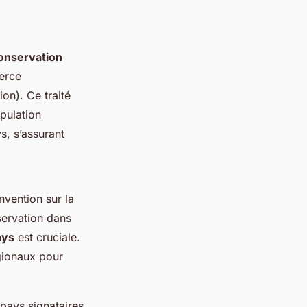
onservation
erce
on). Ce traité
pulation
s, s’assurant
nvention sur la
servation dans
ays
est cruciale.
gionaux pour
 pays signataires