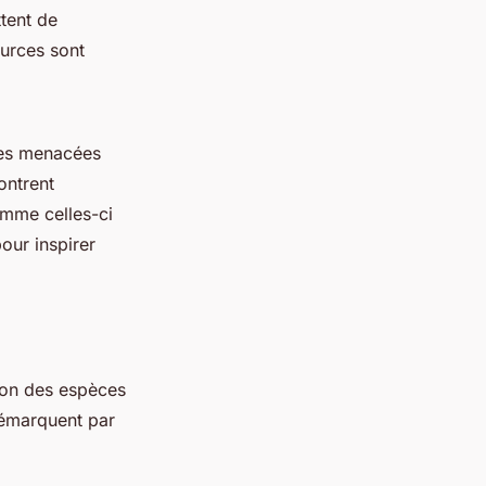
tent de
ources sont
ces menacées
ontrent
mme celles-ci
our inspirer
tion des espèces
émarquent par