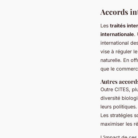
Accords in
Les
traités int
internationale
.
international de
vise à réguler 
naturelle. En of
que le commerce
Autres accords
Outre CITES, pl
diversité biolo
leurs politique
Les stratégies 
maximiser les ré
L’impact de ce