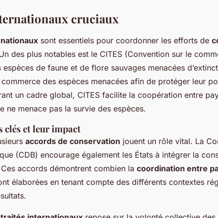
ternationaux cruciaux
ernationaux
sont essentiels pour coordonner les efforts de
c
 Un des plus notables est le CITES (Convention sur le comm
s espèces de faune et de flore sauvages menacées d’extincti
le commerce des espèces menacées afin de protéger leur po
frant un cadre global, CITES facilite la coopération entre pay
 ne menace pas la survie des espèces.
 clés et leur impact
usieurs
accords de conservation
jouent un rôle vital. La Co
gique (CDB) encourage également les États à intégrer la con
s. Ces accords démontrent combien la
coordination entre p
sont élaborées en tenant compte des différents contextes ré
sultats.
s
traités internationaux
repose sur la volonté collective des