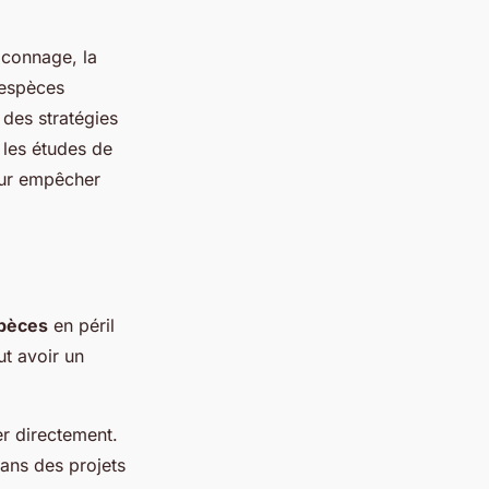
aconnage, la
 espèces
des stratégies
 les études de
our empêcher
spèces
en péril
ut avoir un
er directement.
ans des projets