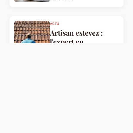
ACTU
Artisan estevez :
l'expert en
couverture dans le 77
à découvrir
19 mars 2025
ACTU
Les secrets des
boîtes mystères
apple révélés !
14 mars 2025